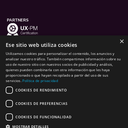
PARTNERS
×
Ese sitio web utiliza cookies
Utilizamos cookies para personalizar el contenido, los anuncios y
CONTACTO
analizar nuestro tráfico. También compartimos información sobre su
Calle Coso 62, 6ºderecha, puerta B 50001 Zaragoza (España)
uso de nuestro sitio con nuestros socios de publicidad y análisis,
+34 976 979 313
quienes pueden combinarla con otra información que les haya
proporcionado o que hayan recopilado a partir del uso de sus
servicios.
Política de privacidad
COOKIES DE RENDIMIENTO
LEGAL
Aviso legal
Política de privacidad
COOKIES DE PREFERENCIAS
Política de cookies
Financiación
COOKIES DE FUNCIONALIDAD
MOSTRAR DETALLES